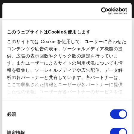
このウェブサイトはCookieを使用します
このサイトでは Cookie を使用して、ユーザーに合わせた
コンテンツや広告の表示、ソーシャルメディア機能の提
供、広告の表示回数やクリック数の測定を行っていま
す。またユーザーによるサイトの利用状況についても情
報を収集し、ソーシャルメディアや広告配信、データ解
析の各パートナーと共有しています。各パートナーは、
ここで収集された情報とユーザーが各パートナーに提供
した他の情報、ユーザーが各パートナーのサービスを使
用したときに収集した他の情報を組み合わせて使用する
ことがあります。 当ウェブサイトの使用を続行するとク
同
ッキーに同意したことになります。
必須
意
の
選
設定情報