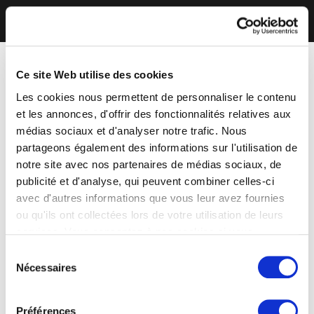
Ce site Web utilise des cookies
Les cookies nous permettent de personnaliser le contenu
et les annonces, d'offrir des fonctionnalités relatives aux
médias sociaux et d'analyser notre trafic. Nous
partageons également des informations sur l'utilisation de
notre site avec nos partenaires de médias sociaux, de
publicité et d'analyse, qui peuvent combiner celles-ci
avec d'autres informations que vous leur avez fournies
ou qu'ils ont collectées lors de votre utilisation de leurs
services. Vous consentez à nos cookies si vous
continuez à utiliser notre site Web.
Sélection
Nécessaires
du
consentement
Préférences