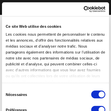
Ce site Web utilise des cookies
Les cookies nous permettent de personnaliser le contenu
et les annonces, d'offrir des fonctionnalités relatives aux
médias sociaux et d'analyser notre trafic. Nous
partageons également des informations sur l'utilisation de
notre site avec nos partenaires de médias sociaux, de
publicité et d'analyse, qui peuvent combiner celles-ci
avec d'autres informations que vous leur avez fournies
ou qu'ils ont collectées lors de votre utilisation de leurs
services. Vous consentez à nos cookies si vous
continuez à utiliser notre site Web.
Sélection
Nécessaires
du
consentement
Préférences