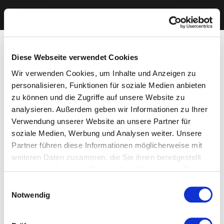
Diese Webseite verwendet Cookies
Wir verwenden Cookies, um Inhalte und Anzeigen zu
personalisieren, Funktionen für soziale Medien anbieten
zu können und die Zugriffe auf unsere Website zu
analysieren. Außerdem geben wir Informationen zu Ihrer
Verwendung unserer Website an unsere Partner für
soziale Medien, Werbung und Analysen weiter. Unsere
Partner führen diese Informationen möglicherweise mit
weiteren Daten zusammen, die Sie ihnen bereitgestellt
haben oder die sie im Rahmen Ihrer Nutzung der Dienste
gesammelt haben. Sie geben Einwilligung zu unseren
Einwilligungsauswahl
Cookies, wenn Sie unsere Webseite weiterhin nutzen.
Notwendig