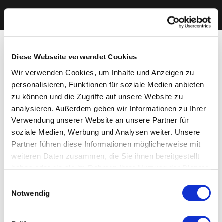
Diese Webseite verwendet Cookies
Wir verwenden Cookies, um Inhalte und Anzeigen zu
personalisieren, Funktionen für soziale Medien anbieten
zu können und die Zugriffe auf unsere Website zu
analysieren. Außerdem geben wir Informationen zu Ihrer
Verwendung unserer Website an unsere Partner für
soziale Medien, Werbung und Analysen weiter. Unsere
Partner führen diese Informationen möglicherweise mit
weiteren Daten zusammen, die Sie ihnen bereitgestellt
haben oder die sie im Rahmen Ihrer Nutzung der Dienste
gesammelt haben. Sie geben Einwilligung zu unseren
Einwilligungsauswahl
Cookies, wenn Sie unsere Webseite weiterhin nutzen.
Notwendig