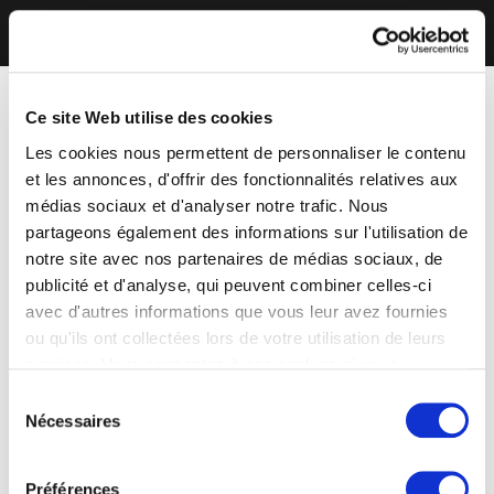
Ce site Web utilise des cookies
Les cookies nous permettent de personnaliser le contenu
et les annonces, d'offrir des fonctionnalités relatives aux
médias sociaux et d'analyser notre trafic. Nous
partageons également des informations sur l'utilisation de
notre site avec nos partenaires de médias sociaux, de
publicité et d'analyse, qui peuvent combiner celles-ci
avec d'autres informations que vous leur avez fournies
ou qu'ils ont collectées lors de votre utilisation de leurs
services. Vous consentez à nos cookies si vous
continuez à utiliser notre site Web.
Sélection
Nécessaires
du
consentement
Préférences