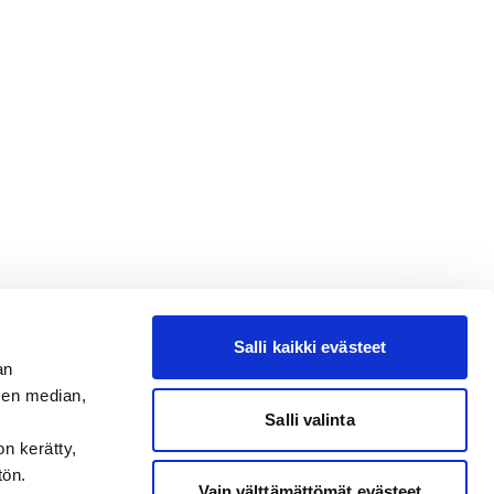
Salli kaikki evästeet
an
sen median,
Salli valinta
on kerätty,
tön.
Vain välttämättömät evästeet