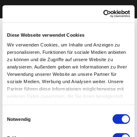
Diese Webseite verwendet Cookies
Wir verwenden Cookies, um Inhalte und Anzeigen zu
personalisieren, Funktionen für soziale Medien anbieten
zu können und die Zugriffe auf unsere Website zu
analysieren. Außerdem geben wir Informationen zu Ihrer
Verwendung unserer Website an unsere Partner für
soziale Medien, Werbung und Analysen weiter. Unsere
Partner führen diese Informationen möglicherweise mit
weiteren Daten zusammen, die Sie ihnen bereitgestellt
haben oder die sie im Rahmen Ihrer Nutzung der Dienste
gesammelt haben. Sie geben Einwilligung zu unseren
Einwilligungsauswahl
Cookies, wenn Sie unsere Webseite weiterhin nutzen.
Notwendig