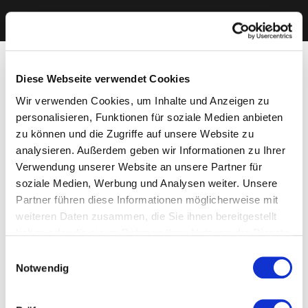
Diese Webseite verwendet Cookies
Wir verwenden Cookies, um Inhalte und Anzeigen zu
personalisieren, Funktionen für soziale Medien anbieten
zu können und die Zugriffe auf unsere Website zu
analysieren. Außerdem geben wir Informationen zu Ihrer
Verwendung unserer Website an unsere Partner für
soziale Medien, Werbung und Analysen weiter. Unsere
Partner führen diese Informationen möglicherweise mit
weiteren Daten zusammen, die Sie ihnen bereitgestellt
haben oder die sie im Rahmen Ihrer Nutzung der Dienste
gesammelt haben. Sie geben Einwilligung zu unseren
Einwilligungsauswahl
Cookies, wenn Sie unsere Webseite weiterhin nutzen.
Notwendig