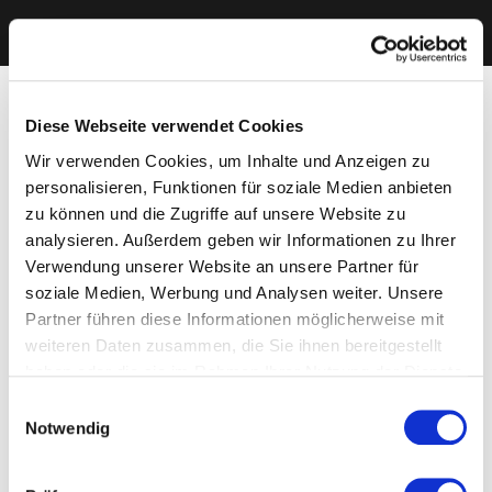
Diese Webseite verwendet Cookies
Wir verwenden Cookies, um Inhalte und Anzeigen zu
personalisieren, Funktionen für soziale Medien anbieten
zu können und die Zugriffe auf unsere Website zu
analysieren. Außerdem geben wir Informationen zu Ihrer
Verwendung unserer Website an unsere Partner für
soziale Medien, Werbung und Analysen weiter. Unsere
Partner führen diese Informationen möglicherweise mit
weiteren Daten zusammen, die Sie ihnen bereitgestellt
haben oder die sie im Rahmen Ihrer Nutzung der Dienste
gesammelt haben. Sie geben Einwilligung zu unseren
Einwilligungsauswahl
Cookies, wenn Sie unsere Webseite weiterhin nutzen.
Notwendig