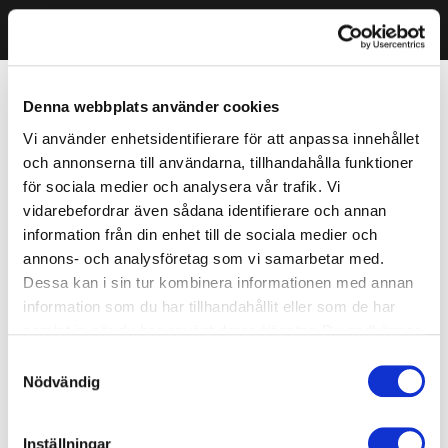
Denna webbplats använder cookies
Vi använder enhetsidentifierare för att anpassa innehållet
och annonserna till användarna, tillhandahålla funktioner
för sociala medier och analysera vår trafik. Vi
vidarebefordrar även sådana identifierare och annan
information från din enhet till de sociala medier och
annons- och analysföretag som vi samarbetar med.
Dessa kan i sin tur kombinera informationen med annan
information som du har tillhandahållit eller som de har
samlat in när du har använt deras tjänster. Du godkänner
våra cookies vid fortsatt användande av vår webbplats.
Samtyckesval
Nödvändig
Inställningar