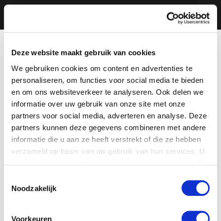
Deze website maakt gebruik van cookies
We gebruiken cookies om content en advertenties te
personaliseren, om functies voor social media te bieden
en om ons websiteverkeer te analyseren. Ook delen we
informatie over uw gebruik van onze site met onze
partners voor social media, adverteren en analyse. Deze
partners kunnen deze gegevens combineren met andere
informatie die u aan ze heeft verstrekt of die ze hebben
verzameld op basis van uw gebruik van hun services. U
gaat akkoord met onze cookies als u onze website blijft
gebruiken.
Toestemmingsselectie
Noodzakelijk
Voorkeuren