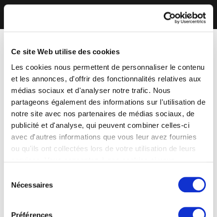
Ce site Web utilise des cookies
Les cookies nous permettent de personnaliser le contenu
et les annonces, d'offrir des fonctionnalités relatives aux
médias sociaux et d'analyser notre trafic. Nous
partageons également des informations sur l'utilisation de
notre site avec nos partenaires de médias sociaux, de
publicité et d'analyse, qui peuvent combiner celles-ci
avec d'autres informations que vous leur avez fournies
ou qu'ils ont collectées lors de votre utilisation de leurs
services. Vous consentez à nos cookies si vous
continuez à utiliser notre site Web.
Sélection
Nécessaires
du
consentement
Préférences