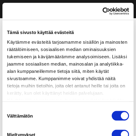
Tämä sivusto käyttää evästeitä
Käytämme evästeitä tarjoamamme sisällön ja mainosten
räätälöimiseen, sosiaalisen median ominaisuuksien
tukemiseen ja kävijämäärämme analysoimiseen. Lisäksi
jaamme sosiaalisen median, mainosalan ja analytiikka-
alan kumppaneillemme tietoja siitä, miten käytät
sivustoamme. Kumppanimme voivat yhdistää näitä
tietoja muihin tietoihin, joita olet antanut heille tai joita on
kerätty, kun olet käyttänyt heidän palvelujaan.
Käyttämällä sivustoamme, hyväksyt evästeiden käytön.
Suostumuksen
Välttämätön
valinta
Mieltymykset