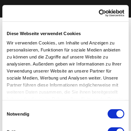
Diese Webseite verwendet Cookies
Wir verwenden Cookies, um Inhalte und Anzeigen zu
personalisieren, Funktionen für soziale Medien anbieten
zu können und die Zugriffe auf unsere Website zu
analysieren. Außerdem geben wir Informationen zu Ihrer
Verwendung unserer Website an unsere Partner für
soziale Medien, Werbung und Analysen weiter. Unsere
Partner führen diese Informationen möglicherweise mit
weiteren Daten zusammen, die Sie ihnen bereitgestellt
haben oder die sie im Rahmen Ihrer Nutzung der Dienste
gesammelt haben. Sie geben Einwilligung zu unseren
Einwilligungsauswahl
Cookies, wenn Sie unsere Webseite weiterhin nutzen.
Notwendig