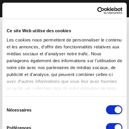
Ce site Web utilise des cookies
Les cookies nous permettent de personnaliser le contenu
et les annonces, d'offrir des fonctionnalités relatives aux
médias sociaux et d'analyser notre trafic. Nous
partageons également des informations sur l'utilisation de
notre site avec nos partenaires de médias sociaux, de
publicité et d'analyse, qui peuvent combiner celles-ci
avec d'autres informations que vous leur avez fournies
ou qu'ils ont collectées lors de votre utilisation de leurs
services. Vous consentez à nos cookies si vous
continuez à utiliser notre site Web.
Sélection
Nécessaires
du
consentement
Préférences