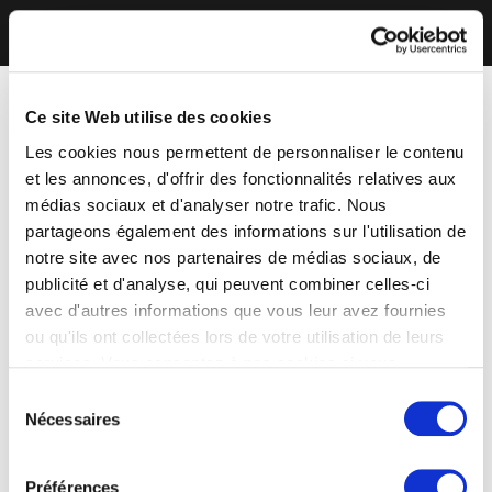
Ce site Web utilise des cookies
Les cookies nous permettent de personnaliser le contenu
et les annonces, d'offrir des fonctionnalités relatives aux
médias sociaux et d'analyser notre trafic. Nous
partageons également des informations sur l'utilisation de
notre site avec nos partenaires de médias sociaux, de
publicité et d'analyse, qui peuvent combiner celles-ci
avec d'autres informations que vous leur avez fournies
ou qu'ils ont collectées lors de votre utilisation de leurs
services. Vous consentez à nos cookies si vous
continuez à utiliser notre site Web.
Sélection
Nécessaires
du
consentement
Préférences