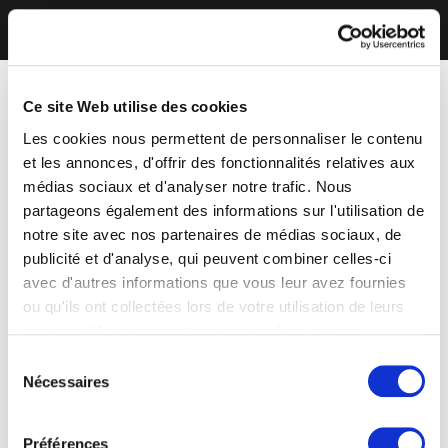
Ce site Web utilise des cookies
Les cookies nous permettent de personnaliser le contenu
et les annonces, d'offrir des fonctionnalités relatives aux
médias sociaux et d'analyser notre trafic. Nous
partageons également des informations sur l'utilisation de
notre site avec nos partenaires de médias sociaux, de
publicité et d'analyse, qui peuvent combiner celles-ci
avec d'autres informations que vous leur avez fournies
ou qu'ils ont collectées lors de votre utilisation de leurs
services. Vous consentez à nos cookies si vous
continuez à utiliser notre site Web.
Sélection
Nécessaires
du
consentement
Préférences