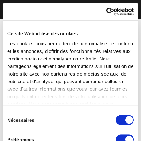
Ce site Web utilise des cookies
Les cookies nous permettent de personnaliser le contenu
et les annonces, d'offrir des fonctionnalités relatives aux
médias sociaux et d'analyser notre trafic. Nous
partageons également des informations sur l'utilisation de
notre site avec nos partenaires de médias sociaux, de
publicité et d'analyse, qui peuvent combiner celles-ci
avec d'autres informations que vous leur avez fournies
ou qu'ils ont collectées lors de votre utilisation de leurs
services. Vous consentez à nos cookies si vous
continuez à utiliser notre site Web.
Sélection
Nécessaires
du
consentement
Préférences