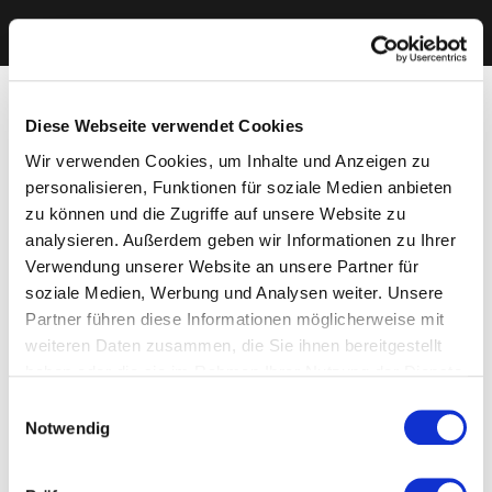
Diese Webseite verwendet Cookies
Wir verwenden Cookies, um Inhalte und Anzeigen zu
personalisieren, Funktionen für soziale Medien anbieten
zu können und die Zugriffe auf unsere Website zu
analysieren. Außerdem geben wir Informationen zu Ihrer
Verwendung unserer Website an unsere Partner für
soziale Medien, Werbung und Analysen weiter. Unsere
Partner führen diese Informationen möglicherweise mit
weiteren Daten zusammen, die Sie ihnen bereitgestellt
haben oder die sie im Rahmen Ihrer Nutzung der Dienste
gesammelt haben. Sie geben Einwilligung zu unseren
Einwilligungsauswahl
Cookies, wenn Sie unsere Webseite weiterhin nutzen.
Notwendig