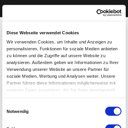
Diese Webseite verwendet Cookies
Wir verwenden Cookies, um Inhalte und Anzeigen zu
personalisieren, Funktionen für soziale Medien anbieten
zu können und die Zugriffe auf unsere Website zu
analysieren. Außerdem geben wir Informationen zu Ihrer
Verwendung unserer Website an unsere Partner für
soziale Medien, Werbung und Analysen weiter. Unsere
Partner führen diese Informationen möglicherweise mit
weiteren Daten zusammen, die Sie ihnen bereitgestellt
haben oder die sie im Rahmen Ihrer Nutzung der Dienste
gesammelt haben. Sie geben Einwilligung zu unseren
Einwilligungsauswahl
Cookies, wenn Sie unsere Webseite weiterhin nutzen.
Notwendig