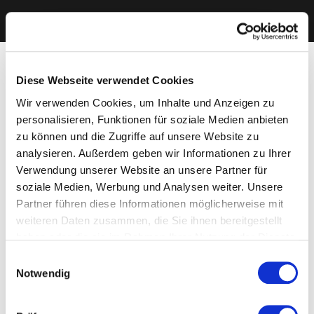
Diese Webseite verwendet Cookies
Wir verwenden Cookies, um Inhalte und Anzeigen zu
personalisieren, Funktionen für soziale Medien anbieten
zu können und die Zugriffe auf unsere Website zu
analysieren. Außerdem geben wir Informationen zu Ihrer
Verwendung unserer Website an unsere Partner für
soziale Medien, Werbung und Analysen weiter. Unsere
Partner führen diese Informationen möglicherweise mit
weiteren Daten zusammen, die Sie ihnen bereitgestellt
haben oder die sie im Rahmen Ihrer Nutzung der Dienste
gesammelt haben. Sie geben Einwilligung zu unseren
Einwilligungsauswahl
Cookies, wenn Sie unsere Webseite weiterhin nutzen.
Notwendig