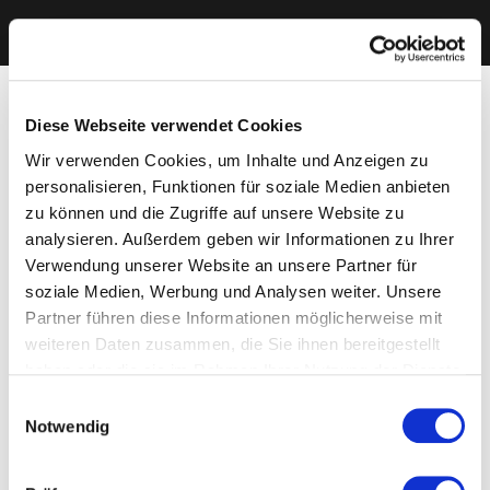
Diese Webseite verwendet Cookies
Wir verwenden Cookies, um Inhalte und Anzeigen zu
personalisieren, Funktionen für soziale Medien anbieten
zu können und die Zugriffe auf unsere Website zu
analysieren. Außerdem geben wir Informationen zu Ihrer
Verwendung unserer Website an unsere Partner für
soziale Medien, Werbung und Analysen weiter. Unsere
Partner führen diese Informationen möglicherweise mit
weiteren Daten zusammen, die Sie ihnen bereitgestellt
haben oder die sie im Rahmen Ihrer Nutzung der Dienste
gesammelt haben. Sie geben Einwilligung zu unseren
Einwilligungsauswahl
Cookies, wenn Sie unsere Webseite weiterhin nutzen.
Notwendig