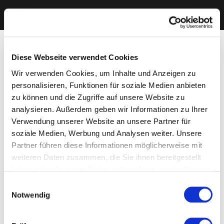
Diese Webseite verwendet Cookies
Wir verwenden Cookies, um Inhalte und Anzeigen zu
personalisieren, Funktionen für soziale Medien anbieten
zu können und die Zugriffe auf unsere Website zu
analysieren. Außerdem geben wir Informationen zu Ihrer
Verwendung unserer Website an unsere Partner für
soziale Medien, Werbung und Analysen weiter. Unsere
Partner führen diese Informationen möglicherweise mit
weiteren Daten zusammen, die Sie ihnen bereitgestellt
haben oder die sie im Rahmen Ihrer Nutzung der Dienste
gesammelt haben. Sie geben Einwilligung zu unseren
Einwilligungsauswahl
Cookies, wenn Sie unsere Webseite weiterhin nutzen.
Notwendig