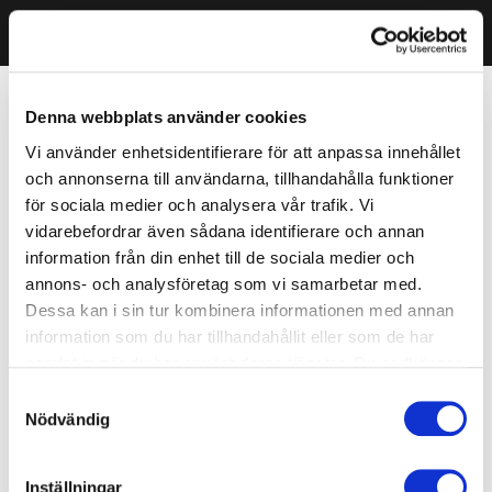
Denna webbplats använder cookies
Vi använder enhetsidentifierare för att anpassa innehållet
och annonserna till användarna, tillhandahålla funktioner
för sociala medier och analysera vår trafik. Vi
vidarebefordrar även sådana identifierare och annan
information från din enhet till de sociala medier och
annons- och analysföretag som vi samarbetar med.
Dessa kan i sin tur kombinera informationen med annan
information som du har tillhandahållit eller som de har
samlat in när du har använt deras tjänster. Du godkänner
våra cookies vid fortsatt användande av vår webbplats.
Samtyckesval
Nödvändig
Inställningar