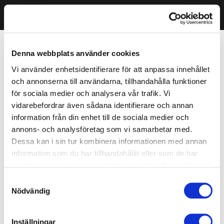
Denna webbplats använder cookies
Vi använder enhetsidentifierare för att anpassa innehållet
och annonserna till användarna, tillhandahålla funktioner
för sociala medier och analysera vår trafik. Vi
vidarebefordrar även sådana identifierare och annan
information från din enhet till de sociala medier och
annons- och analysföretag som vi samarbetar med.
Dessa kan i sin tur kombinera informationen med annan
information som du har tillhandahållit eller som de har
samlat in när du har använt deras tjänster. Du godkänner
våra cookies vid fortsatt användande av vår webbplats.
Samtyckesval
Nödvändig
Inställningar