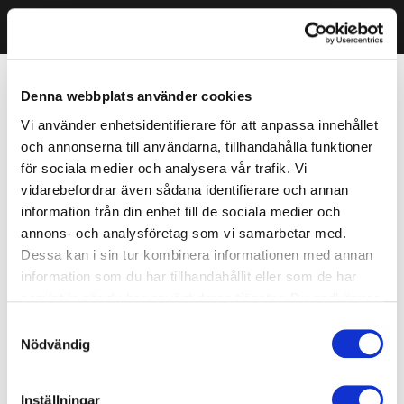
Denna webbplats använder cookies
Vi använder enhetsidentifierare för att anpassa innehållet
och annonserna till användarna, tillhandahålla funktioner
för sociala medier och analysera vår trafik. Vi
vidarebefordrar även sådana identifierare och annan
information från din enhet till de sociala medier och
annons- och analysföretag som vi samarbetar med.
Dessa kan i sin tur kombinera informationen med annan
information som du har tillhandahållit eller som de har
samlat in när du har använt deras tjänster. Du godkänner
våra cookies vid fortsatt användande av vår webbplats.
Samtyckesval
Nödvändig
Inställningar