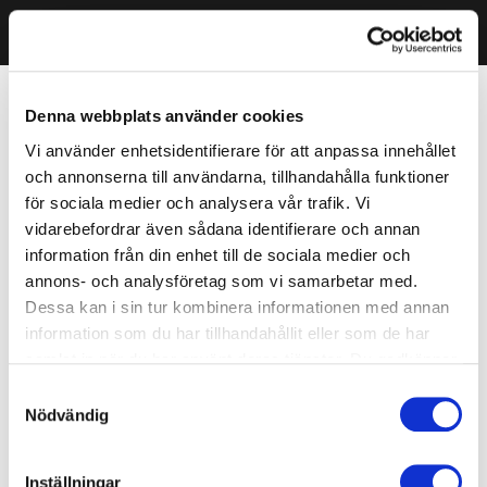
Denna webbplats använder cookies
Vi använder enhetsidentifierare för att anpassa innehållet
och annonserna till användarna, tillhandahålla funktioner
för sociala medier och analysera vår trafik. Vi
vidarebefordrar även sådana identifierare och annan
information från din enhet till de sociala medier och
annons- och analysföretag som vi samarbetar med.
Dessa kan i sin tur kombinera informationen med annan
information som du har tillhandahållit eller som de har
samlat in när du har använt deras tjänster. Du godkänner
våra cookies vid fortsatt användande av vår webbplats.
Samtyckesval
Nödvändig
Inställningar