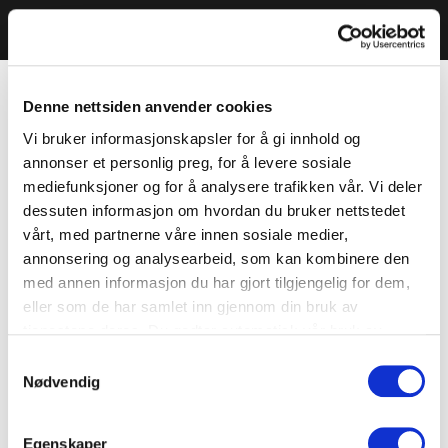
Denne nettsiden anvender cookies
Vi bruker informasjonskapsler for å gi innhold og
annonser et personlig preg, for å levere sosiale
mediefunksjoner og for å analysere trafikken vår. Vi deler
dessuten informasjon om hvordan du bruker nettstedet
vårt, med partnerne våre innen sosiale medier,
annonsering og analysearbeid, som kan kombinere den
med annen informasjon du har gjort tilgjengelig for dem,
eller som de har samlet inn gjennom din bruk av
tjenestene deres. Du godtar automatisk vår bruk av
informasjonskapsler ved å bruke nettstedet vårt.
Samtykkevalg
Nødvendig
Egenskaper