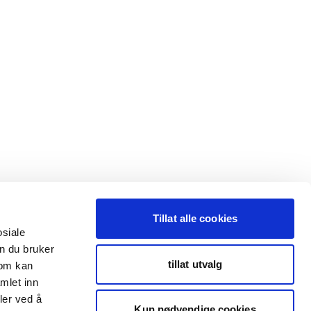
Tillat alle cookies
osiale
n du bruker
tillat utvalg
som kan
mlet inn
ler ved å
Kun nødvendige cookies