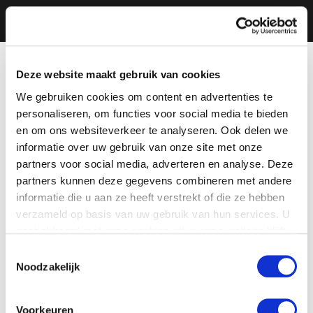
Deze website maakt gebruik van cookies
We gebruiken cookies om content en advertenties te
personaliseren, om functies voor social media te bieden
en om ons websiteverkeer te analyseren. Ook delen we
informatie over uw gebruik van onze site met onze
partners voor social media, adverteren en analyse. Deze
partners kunnen deze gegevens combineren met andere
informatie die u aan ze heeft verstrekt of die ze hebben
verzameld op basis van uw gebruik van hun services. U
gaat akkoord met onze cookies als u onze website blijft
gebruiken.
Toestemmingsselectie
Noodzakelijk
Voorkeuren