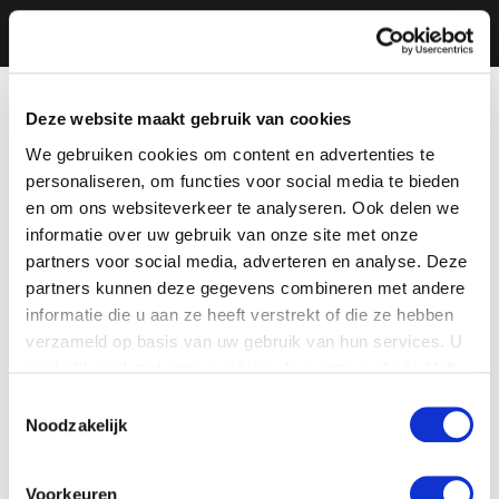
Deze website maakt gebruik van cookies
We gebruiken cookies om content en advertenties te
personaliseren, om functies voor social media te bieden
en om ons websiteverkeer te analyseren. Ook delen we
informatie over uw gebruik van onze site met onze
partners voor social media, adverteren en analyse. Deze
partners kunnen deze gegevens combineren met andere
informatie die u aan ze heeft verstrekt of die ze hebben
verzameld op basis van uw gebruik van hun services. U
gaat akkoord met onze cookies als u onze website blijft
gebruiken.
Toestemmingsselectie
Noodzakelijk
Voorkeuren