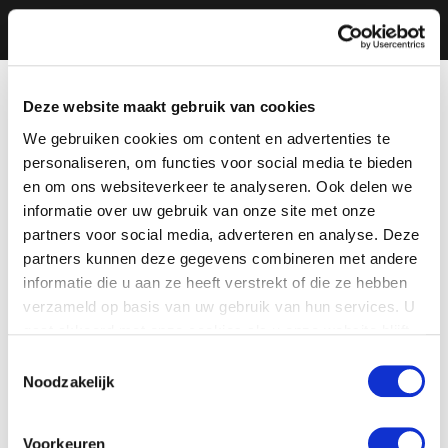
Deze website maakt gebruik van cookies
We gebruiken cookies om content en advertenties te
personaliseren, om functies voor social media te bieden
en om ons websiteverkeer te analyseren. Ook delen we
informatie over uw gebruik van onze site met onze
partners voor social media, adverteren en analyse. Deze
partners kunnen deze gegevens combineren met andere
informatie die u aan ze heeft verstrekt of die ze hebben
verzameld op basis van uw gebruik van hun services. U
gaat akkoord met onze cookies als u onze website blijft
gebruiken.
Toestemmingsselectie
Noodzakelijk
Voorkeuren