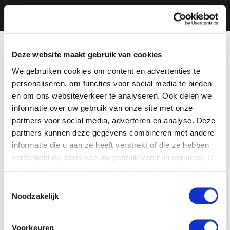
Deze website maakt gebruik van cookies
We gebruiken cookies om content en advertenties te
personaliseren, om functies voor social media te bieden
en om ons websiteverkeer te analyseren. Ook delen we
informatie over uw gebruik van onze site met onze
partners voor social media, adverteren en analyse. Deze
partners kunnen deze gegevens combineren met andere
informatie die u aan ze heeft verstrekt of die ze hebben
verzameld op basis van uw gebruik van hun services. U
gaat akkoord met onze cookies als u onze website blijft
gebruiken.
Toestemmingsselectie
Noodzakelijk
Voorkeuren