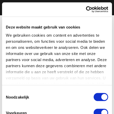
Deze website maakt gebruik van cookies
We gebruiken cookies om content en advertenties te
personaliseren, om functies voor social media te bieden
en om ons websiteverkeer te analyseren. Ook delen we
informatie over uw gebruik van onze site met onze
partners voor social media, adverteren en analyse. Deze
partners kunnen deze gegevens combineren met andere
informatie die u aan ze heeft verstrekt of die ze hebben
verzameld op basis van uw gebruik van hun services. U
gaat akkoord met onze cookies als u onze website blijft
gebruiken.
Toestemmingsselectie
Noodzakelijk
Voorkeuren