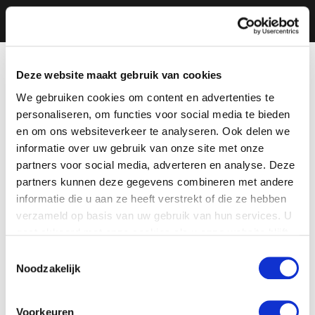
Deze website maakt gebruik van cookies
We gebruiken cookies om content en advertenties te
personaliseren, om functies voor social media te bieden
en om ons websiteverkeer te analyseren. Ook delen we
informatie over uw gebruik van onze site met onze
partners voor social media, adverteren en analyse. Deze
partners kunnen deze gegevens combineren met andere
informatie die u aan ze heeft verstrekt of die ze hebben
verzameld op basis van uw gebruik van hun services. U
gaat akkoord met onze cookies als u onze website blijft
gebruiken.
Toestemmingsselectie
Noodzakelijk
Voorkeuren