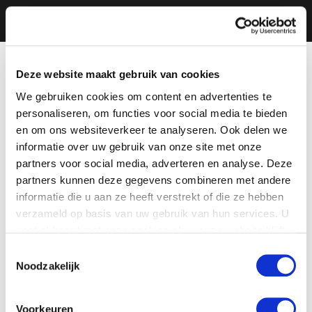
Deze website maakt gebruik van cookies
We gebruiken cookies om content en advertenties te
personaliseren, om functies voor social media te bieden
en om ons websiteverkeer te analyseren. Ook delen we
informatie over uw gebruik van onze site met onze
partners voor social media, adverteren en analyse. Deze
partners kunnen deze gegevens combineren met andere
informatie die u aan ze heeft verstrekt of die ze hebben
verzameld op basis van uw gebruik van hun services. U
gaat akkoord met onze cookies als u onze website blijft
gebruiken.
Toestemmingsselectie
Noodzakelijk
Voorkeuren