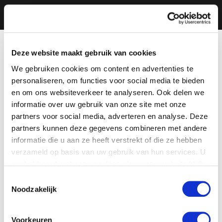
Deze website maakt gebruik van cookies
We gebruiken cookies om content en advertenties te
personaliseren, om functies voor social media te bieden
en om ons websiteverkeer te analyseren. Ook delen we
informatie over uw gebruik van onze site met onze
partners voor social media, adverteren en analyse. Deze
partners kunnen deze gegevens combineren met andere
informatie die u aan ze heeft verstrekt of die ze hebben
verzameld op basis van uw gebruik van hun services. U
gaat akkoord met onze cookies als u onze website blijft
gebruiken.
Toestemmingsselectie
Noodzakelijk
Voorkeuren