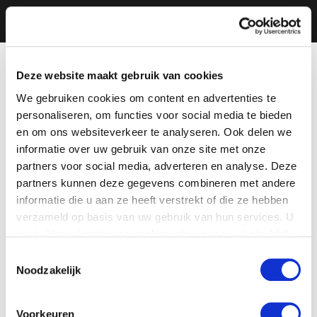
Deze website maakt gebruik van cookies
We gebruiken cookies om content en advertenties te
personaliseren, om functies voor social media te bieden
en om ons websiteverkeer te analyseren. Ook delen we
informatie over uw gebruik van onze site met onze
partners voor social media, adverteren en analyse. Deze
partners kunnen deze gegevens combineren met andere
informatie die u aan ze heeft verstrekt of die ze hebben
verzameld op basis van uw gebruik van hun services. U
gaat akkoord met onze cookies als u onze website blijft
gebruiken.
Toestemmingsselectie
Noodzakelijk
Voorkeuren