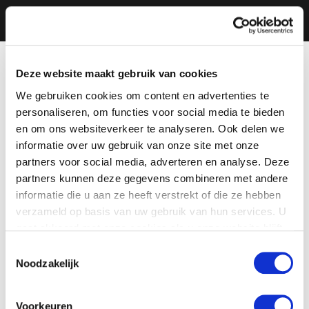
Deze website maakt gebruik van cookies
We gebruiken cookies om content en advertenties te
personaliseren, om functies voor social media te bieden
en om ons websiteverkeer te analyseren. Ook delen we
informatie over uw gebruik van onze site met onze
partners voor social media, adverteren en analyse. Deze
partners kunnen deze gegevens combineren met andere
informatie die u aan ze heeft verstrekt of die ze hebben
verzameld op basis van uw gebruik van hun services. U
gaat akkoord met onze cookies als u onze website blijft
gebruiken.
Toestemmingsselectie
Noodzakelijk
Voorkeuren