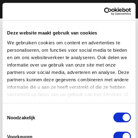
Deze website maakt gebruik van cookies
We gebruiken cookies om content en advertenties te
personaliseren, om functies voor social media te bieden
en om ons websiteverkeer te analyseren. Ook delen we
informatie over uw gebruik van onze site met onze
partners voor social media, adverteren en analyse. Deze
partners kunnen deze gegevens combineren met andere
informatie die u aan ze heeft verstrekt of die ze hebben
verzameld op basis van uw gebruik van hun services. U
gaat akkoord met onze cookies als u onze website blijft
gebruiken.
Toestemmingsselectie
Noodzakelijk
Voorkeuren