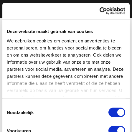
Deze website maakt gebruik van cookies
We gebruiken cookies om content en advertenties te
personaliseren, om functies voor social media te bieden
en om ons websiteverkeer te analyseren. Ook delen we
informatie over uw gebruik van onze site met onze
partners voor social media, adverteren en analyse. Deze
partners kunnen deze gegevens combineren met andere
informatie die u aan ze heeft verstrekt of die ze hebben
verzameld op basis van uw gebruik van hun services. U
gaat akkoord met onze cookies als u onze website blijft
gebruiken.
Toestemmingsselectie
Noodzakelijk
Voorkeuren