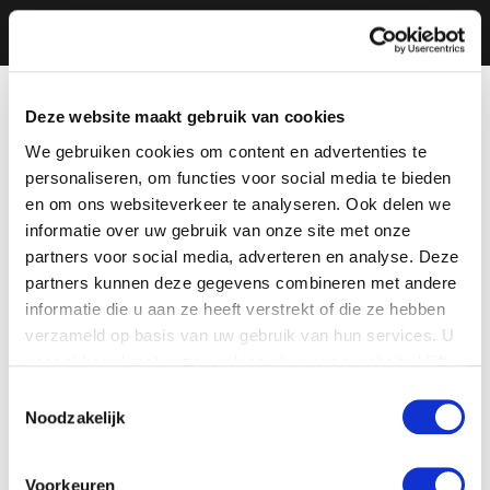
Deze website maakt gebruik van cookies
We gebruiken cookies om content en advertenties te
personaliseren, om functies voor social media te bieden
en om ons websiteverkeer te analyseren. Ook delen we
informatie over uw gebruik van onze site met onze
partners voor social media, adverteren en analyse. Deze
partners kunnen deze gegevens combineren met andere
informatie die u aan ze heeft verstrekt of die ze hebben
verzameld op basis van uw gebruik van hun services. U
gaat akkoord met onze cookies als u onze website blijft
gebruiken.
Toestemmingsselectie
Noodzakelijk
Voorkeuren