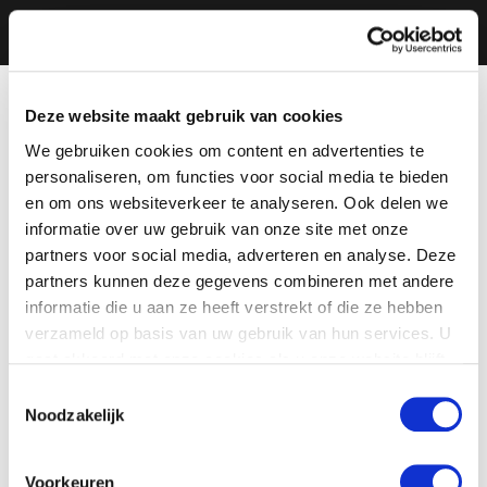
Deze website maakt gebruik van cookies
We gebruiken cookies om content en advertenties te
personaliseren, om functies voor social media te bieden
en om ons websiteverkeer te analyseren. Ook delen we
informatie over uw gebruik van onze site met onze
partners voor social media, adverteren en analyse. Deze
partners kunnen deze gegevens combineren met andere
informatie die u aan ze heeft verstrekt of die ze hebben
verzameld op basis van uw gebruik van hun services. U
gaat akkoord met onze cookies als u onze website blijft
gebruiken.
Toestemmingsselectie
Noodzakelijk
Voorkeuren