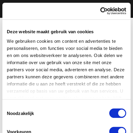
Deze website maakt gebruik van cookies
We gebruiken cookies om content en advertenties te
personaliseren, om functies voor social media te bieden
en om ons websiteverkeer te analyseren. Ook delen we
informatie over uw gebruik van onze site met onze
partners voor social media, adverteren en analyse. Deze
partners kunnen deze gegevens combineren met andere
informatie die u aan ze heeft verstrekt of die ze hebben
verzameld op basis van uw gebruik van hun services. U
gaat akkoord met onze cookies als u onze website blijft
gebruiken.
Toestemmingsselectie
Noodzakelijk
Voorkeuren