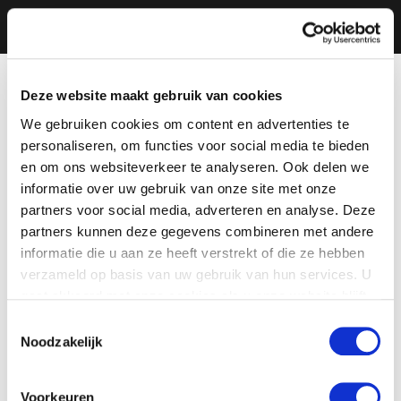
Deze website maakt gebruik van cookies
We gebruiken cookies om content en advertenties te
personaliseren, om functies voor social media te bieden
en om ons websiteverkeer te analyseren. Ook delen we
informatie over uw gebruik van onze site met onze
partners voor social media, adverteren en analyse. Deze
partners kunnen deze gegevens combineren met andere
informatie die u aan ze heeft verstrekt of die ze hebben
verzameld op basis van uw gebruik van hun services. U
gaat akkoord met onze cookies als u onze website blijft
gebruiken.
Toestemmingsselectie
Noodzakelijk
Voorkeuren