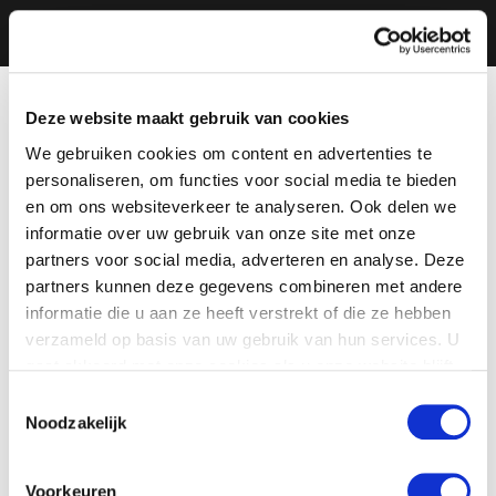
Deze website maakt gebruik van cookies
We gebruiken cookies om content en advertenties te
personaliseren, om functies voor social media te bieden
en om ons websiteverkeer te analyseren. Ook delen we
informatie over uw gebruik van onze site met onze
partners voor social media, adverteren en analyse. Deze
partners kunnen deze gegevens combineren met andere
informatie die u aan ze heeft verstrekt of die ze hebben
verzameld op basis van uw gebruik van hun services. U
gaat akkoord met onze cookies als u onze website blijft
gebruiken.
Toestemmingsselectie
Noodzakelijk
Voorkeuren