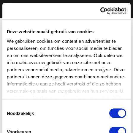
Deze website maakt gebruik van cookies
We gebruiken cookies om content en advertenties te
personaliseren, om functies voor social media te bieden
en om ons websiteverkeer te analyseren. Ook delen we
informatie over uw gebruik van onze site met onze
partners voor social media, adverteren en analyse. Deze
partners kunnen deze gegevens combineren met andere
informatie die u aan ze heeft verstrekt of die ze hebben
verzameld op basis van uw gebruik van hun services. U
gaat akkoord met onze cookies als u onze website blijft
gebruiken.
Toestemmingsselectie
Noodzakelijk
Voorkeuren