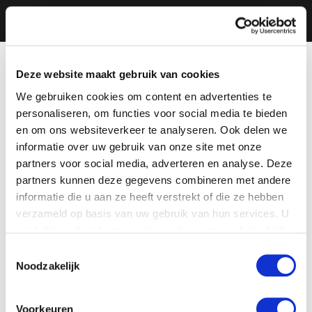
Deze website maakt gebruik van cookies
We gebruiken cookies om content en advertenties te
personaliseren, om functies voor social media te bieden
en om ons websiteverkeer te analyseren. Ook delen we
informatie over uw gebruik van onze site met onze
partners voor social media, adverteren en analyse. Deze
partners kunnen deze gegevens combineren met andere
informatie die u aan ze heeft verstrekt of die ze hebben
verzameld op basis van uw gebruik van hun services. U
gaat akkoord met onze cookies als u onze website blijft
gebruiken.
Toestemmingsselectie
Noodzakelijk
Voorkeuren