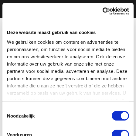
Deze website maakt gebruik van cookies
We gebruiken cookies om content en advertenties te
personaliseren, om functies voor social media te bieden
en om ons websiteverkeer te analyseren. Ook delen we
informatie over uw gebruik van onze site met onze
partners voor social media, adverteren en analyse. Deze
partners kunnen deze gegevens combineren met andere
informatie die u aan ze heeft verstrekt of die ze hebben
verzameld op basis van uw gebruik van hun services. U
gaat akkoord met onze cookies als u onze website blijft
gebruiken.
Toestemmingsselectie
Noodzakelijk
Voorkeuren